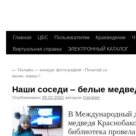
Главная
ЦБС
Пользователям
Краеведение
Ч
Перейти
Виртуальная справка
ЭЛЕКТРОННЫЙ КАТАЛОГ
к
содержимому
←
Онлайн — конкурс фотографий «Почитай со
мною, мама»!
Наши соседи – белые медве
Опубликовано
28.02.2022
автором
manager
В Международный д
медведя Краснобако
библиотека провела