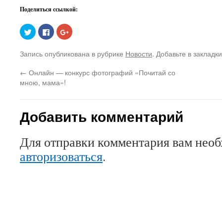
Поделиться ссылкой:
Нажмите,
Нажмите
Нажмите,
чтобы
здесь,
чтобы
поделиться
чтобы
поделиться
на
поделиться
в
Запись опубликована в рубрике
Новости
. Добавьте в закладк
Twitter
контентом
Google+
(Открывается
на
(Открывается
в
Facebook.
в
←
Онлайн — конкурс фотографий «Почитай со
новом
(Открывается
новом
окне)
в
окне)
мною, мама»!
новом
окне)
Добавить комментарий
Для отправки комментария вам нео
авторизоваться
.