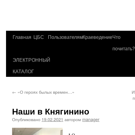
Главная
ЦБС
Пользователям
Краеведение
Что
Перейти
почитать?
к
ЭЛЕКТРОННЫЙ
содержимому
КАТАЛОГ
←
«О героях былых времен…»
И
Наши в Княгинино
Опубликовано
19.02.2021
автором
manager