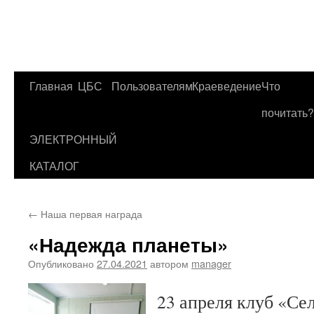
Главная
ЦБС
Пользователям
Краеведение
Что
Перейти
почитать?
к
ЭЛЕКТРОННЫЙ
содержимому
КАТАЛОГ
←
Наша первая награда
«Надежда планеты»
Опубликовано
27.04.2021
автором
manager
23 апреля клуб «Се