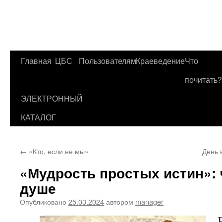
Главная
ЦБС
Пользователям
Краеведение
Что
Перейти
почитать?
к
ЭЛЕКТРОННЫЙ
содержимому
КАТАЛОГ
←
«Кто, если не мы»
День 
«Мудрость простых истин»: 
душе
Опубликовано
25.03.2024
автором
manager