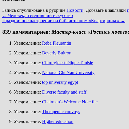
Запись опубликована в рубрике
Новости
. Добавьте в закладки
←
Человек, изменивший искусство
Праздничное настроение на библиотечном «Квартирнике»
→
839 комментариев:
Мастер-класс «Роспись нового
Уведомление:
Reba Fleurantin
Уведомление:
Beverly Bultron
Уведомление:
Chirurgie esthétique Tunisie
Уведомление:
National Chi Nan University
Уведомление:
top university egypt
Уведомление:
Diverse faculty and staff
Уведомление:
Chairman's Welcome Note fue
Уведомление:
Therapeutic convoys
Уведомление:
Higher education