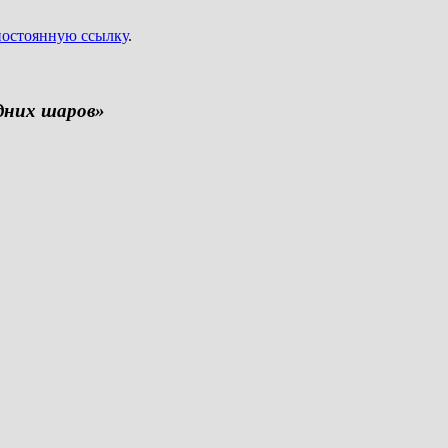
постоянную ссылку
.
дних шаров»