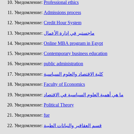
Уведомление:
Professional ethics
Уведомление:
Admissions process
Уведомление:
Credit Hour System
Уведомление:
ماجستير في إدارة الأعمال
Уведомление:
Online MBA program in Egypt
Уведомление:
Contemporary business education
Уведомление:
public administration
Уведомление:
كلية الاقتصاد والعلوم السياسية
Уведомление:
Faculty of Economics
Уведомление:
ما هي أهمية العلوم السياسية في الاقتصاد
Уведомление:
Political Theory
Уведомление:
fue
Уведомление:
قسم العقاقير والنباتات الطبية