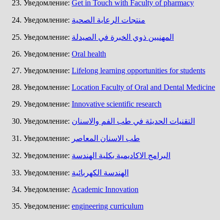
Уведомление:
Get in Touch with Faculty of pharmacy
Уведомление:
منتجات الرعاية الصحية
Уведомление:
المهنيين ذوي الخبرة في الصيدلة
Уведомление:
Oral health
Уведомление:
Lifelong learning opportunities for students
Уведомление:
Location Faculty of Oral and Dental Medicine
Уведомление:
Innovative scientific research
Уведомление:
التقنيات الحديثة في طب الفم والاسنان
Уведомление:
طب الاسنان المعاصر
Уведомление:
البرامج الاكاديمية بكلية الهندسة
Уведомление:
الهندسة الكهربائية
Уведомление:
Academic Innovation
Уведомление:
engineering curriculum