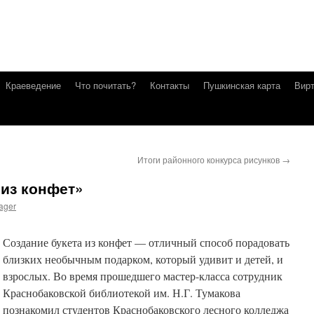
Краеведение
Что почитать?
Контакты
Пушкинская карта
Вирт
Итоги районного конкурса рисунков
→
 из конфет»
ager
Создание букета из конфет — отличный способ порадовать
близких необычным подарком, который удивит и детей, и
взрослых. Во время прошедшего мастер-класса сотрудник
Краснобаковской библиотекой им. Н.Г. Тумакова
познакомил студентов Краснобаковского лесного колледжа