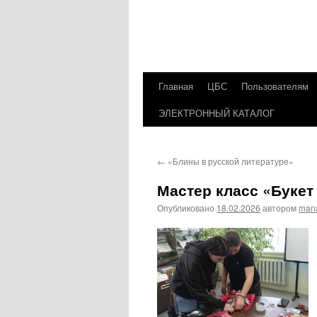
Главная
ЦБС
Пользователям
Перейти
ЭЛЕКТРОННЫЙ КАТАЛОГ
к
содержимому
←
«Блины в русской литературе»
Мастер класс «Букет
Опубликовано
18.02.2026
автором
man