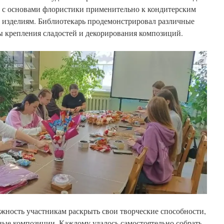
с основами флористики применительно к кондитерским
изделиям. Библиотекарь продемонстрировал различные
ы крепления сладостей и декорирования композиций.
жность участникам раскрыть свои творческие способности,
ные композиции. Каждому удалось самостоятельно собрать