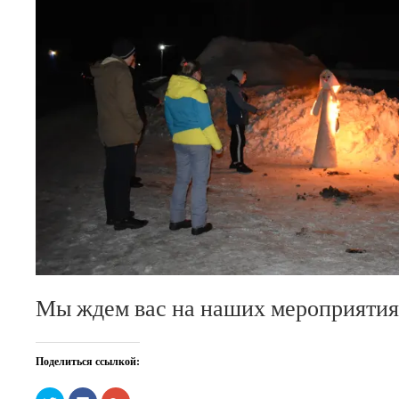
Мы ждем вас на наших мероприятия
Поделиться ссылкой:
Нажмите,
Нажмите
Нажмите,