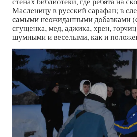
стенах библиотеки, где ребята на с
Масленицу в русский сарафан; в сл
самыми неожиданными добавками (с
сгущенка, мед, аджика, хрен, горчи
шумными и веселыми, как и положе