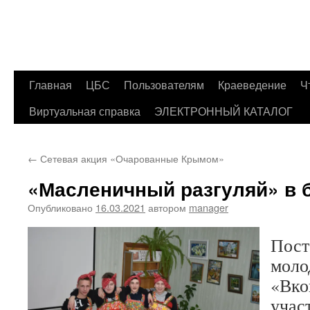
Главная
ЦБС
Пользователям
Краеведение
Ч
Перейти
Виртуальная справка
ЭЛЕКТРОННЫЙ КАТАЛОГ
к
содержимому
←
Сетевая акция «Очарованные Крымом»
«Масленичный разгуляй» в 
Опубликовано
16.03.2021
автором
manager
Пост
моло
«Вко
учас