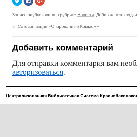
чтобы
здесь,
чтобы
поделиться
чтобы
поделиться
на
поделиться
в
Запись опубликована в рубрике
Новости
. Добавьте в закладк
Twitter
контентом
Google+
(Открывается
на
(Открывается
в
Facebook.
в
←
Сетевая акция «Очарованные Крымом»
новом
(Открывается
новом
окне)
в
окне)
новом
окне)
Добавить комментарий
Для отправки комментария вам нео
авторизоваться
.
Централизованная Библиотечная Система Краснобаковско