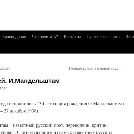
Краеведение
Что почитать?
Контакты
Пушкинская карта
Вирт
одом!»
Первая встреча в новом году!
→
й. И.Мандельштам
ager
 года исполнилось 130 лет со дня рождения О.Мандельштама
 – 27 декабря 1938).
ам – известный русский поэт, переводчик, критик,
атуровед. Считается одним из самых известных русских