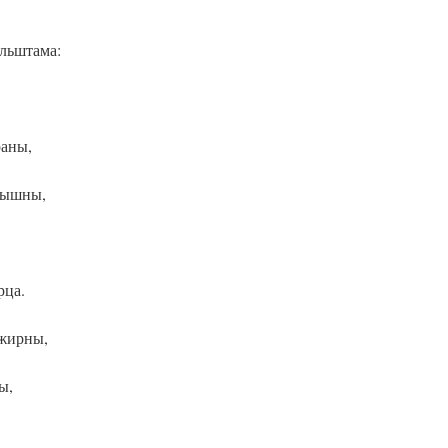
льштама:
раны,
слышны,
рца.
 жирны,
ы,