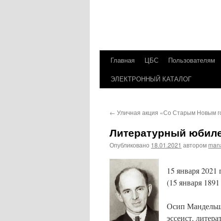
Главная
ЦБС
Пользователям
Перейти
ЭЛЕКТРОННЫЙ КАТАЛОГ
к
содержимому
←
Уличная акция «Со Старым Новым г
Литературный юбиле
Опубликовано
18.01.2021
автором
man
15 января 2021
(15 января 1891
Осип Мандельшт
эссеист, литер