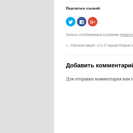
Поделиться ссылкой:
Нажмите,
Нажмите
Нажмите,
чтобы
здесь,
чтобы
поделиться
чтобы
поделиться
на
поделиться
в
Запись опубликована в рубрике
Новост
Twitter
контентом
Google+
(Открывается
на
(Открывается
в
Facebook.
в
←
Уличная акция «Со Старым Новым г
новом
(Открывается
новом
окне)
в
окне)
новом
окне)
Добавить комментари
Для отправки комментария вам