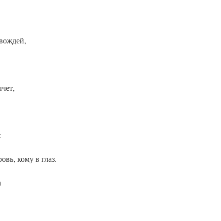
 вождей,
ычет,
:
овь, кому в глаз.
а