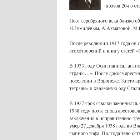
поэтов 20-го ст
Поэт серебряного века близко 
Н.Гумилёвым, А.Ахматовой, М.Ц
После революции 1917 года он с
стихотворений и книгу статей «
В 1933 году Осип написал анти
страны…». После доноса арестов
поселении в Воронеже. За это 
тетради» и хвалебную оду Стали
В 1937 срок ссылки закончился,
1938 году поэта снова арестова
заключения в исправительно-тр
умер 27 декабря 1938 года во В
сыпного тифа. Полгода тело ост