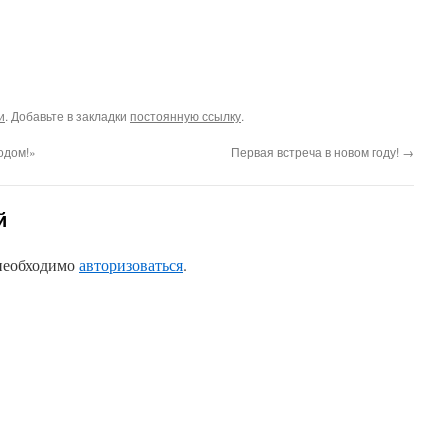
и
. Добавьте в закладки
постоянную ссылку
.
одом!»
Первая встреча в новом году!
→
й
 необходимо
авторизоваться
.