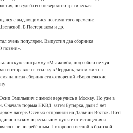
олетия, но судьба его невероятно трагическая.
общался с выдающимися поэтами того времени:
ветаевой, Б.Пастернаком и др.
тал очень популярен. Выпустил два сборника
О поэзии».
сталинскую эпиграмму «Мы живём, под собою не чуя
ан и отправлен в ссылку в Чердынь, затем жил на
время написал сборник стихотворений «Воронежские
ну.
 Осип Эмильевич с женой вернулись в Москву. Но уже в
ли. Сначала тюрьма НКВД, затем Бутырка, дали 5 лет
удовом лагере. Осенью отправили на Дальний Восток. Поэт
ладивостокском пересыльном пункте от истощения и
авалось не погребённым. Похоронен весной в братской