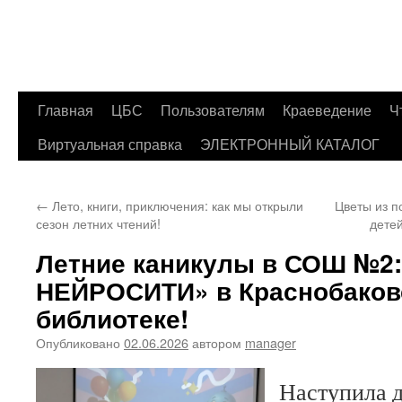
Главная
ЦБС
Пользователям
Краеведение
Ч
Перейти
Виртуальная справка
ЭЛЕКТРОННЫЙ КАТАЛОГ
к
содержимому
←
Лето, книги, приключения: как мы открыли
Цветы из п
сезон летних чтений!
дете
Летние каникулы в СОШ №2:
НЕЙРОСИТИ» в Краснобаков
библиотеке!
Опубликовано
02.06.2026
автором
manager
Наступила 