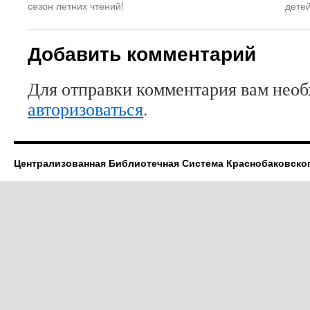
сезон летних чтений!
дете
новом
окне)
Добавить комментарий
Для отправки комментария вам нео
авторизоваться
.
Централизованная Библиотечная Система Краснобаковско