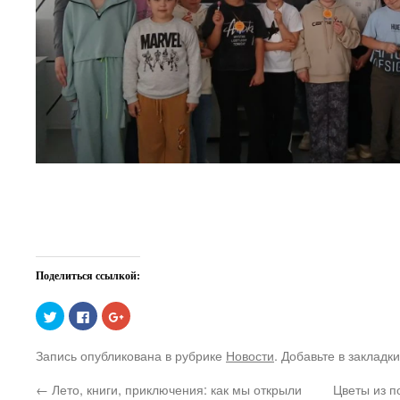
Поделиться ссылкой:
Нажмите,
Нажмите
Нажмите,
чтобы
здесь,
чтобы
поделиться
чтобы
поделиться
на
поделиться
в
Запись опубликована в рубрике
Новости
. Добавьте в закладк
Twitter
контентом
Google+
(Открывается
на
(Открывается
в
Facebook.
в
←
Лето, книги, приключения: как мы открыли
Цветы из п
новом
(Открывается
новом
окне)
в
окне)