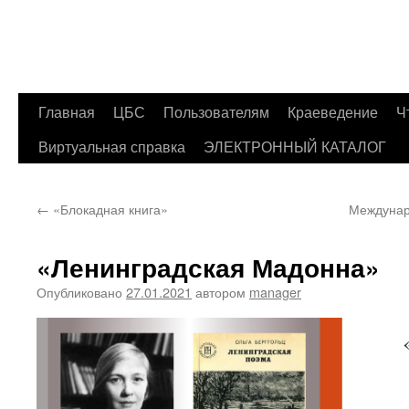
Главная
ЦБС
Пользователям
Краеведение
Ч
Перейти
Виртуальная справка
ЭЛЕКТРОННЫЙ КАТАЛОГ
к
содержимому
←
«Блокадная книга»
Междунар
«Ленинградская Мадонна»
Опубликовано
27.01.2021
автором
manager