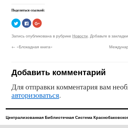
Поделиться ссылкой:
Нажмите,
Нажмите
Нажмите,
чтобы
здесь,
чтобы
поделиться
чтобы
поделиться
на
поделиться
в
Запись опубликована в рубрике
Новости
. Добавьте в закладк
Twitter
контентом
Google+
(Открывается
на
(Открывается
в
Facebook.
в
←
«Блокадная книга»
Междунар
новом
(Открывается
новом
окне)
в
окне)
новом
окне)
Добавить комментарий
Для отправки комментария вам нео
авторизоваться
.
Централизованная Библиотечная Система Краснобаковско