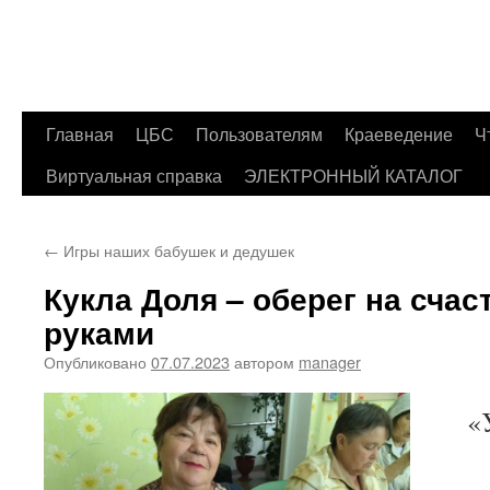
Главная
ЦБС
Пользователям
Краеведение
Ч
Перейти
Виртуальная справка
ЭЛЕКТРОННЫЙ КАТАЛОГ
к
содержимому
←
Игры наших бабушек и дедушек
Кукла Доля – оберег на счас
руками
Опубликовано
07.07.2023
автором
manager
«