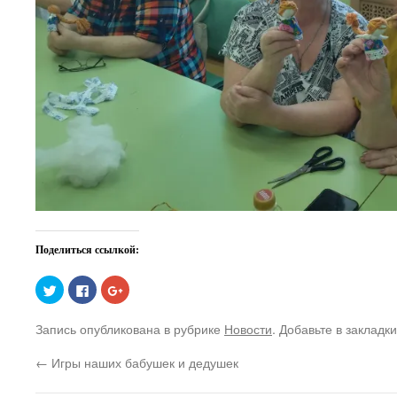
Поделиться ссылкой:
Нажмите,
Нажмите
Нажмите,
чтобы
здесь,
чтобы
поделиться
чтобы
поделиться
на
поделиться
в
Запись опубликована в рубрике
Новости
. Добавьте в закладк
Twitter
контентом
Google+
(Открывается
на
(Открывается
в
Facebook.
в
←
Игры наших бабушек и дедушек
новом
(Открывается
новом
окне)
в
окне)
новом
окне)