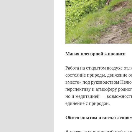
Магия пленэрной живописи
Работа на открытом воздухе отл
состояние природы, движение об
вместе» под руководством Нелюб
перспективу и атмосферу родног
но и медитацией — возможность
единение с природой.
Обмен опытом и впечатления
В перерывах между работой уча