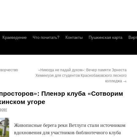
Краеведение
Что почитать?
Контакты
Пушкинская карта
Вирт
творчество
«Никогда не падай духом»: Вечер памяти Эрнеста
Хемингуэя для студентов Краснобаковского лесного
колледжа
→
просторов»: Пленэр клуба «Сотворим
хинском угоре
ager
Живописные берега реки Ветлуги стали источником
вдохновения для участников библиотечного клуба