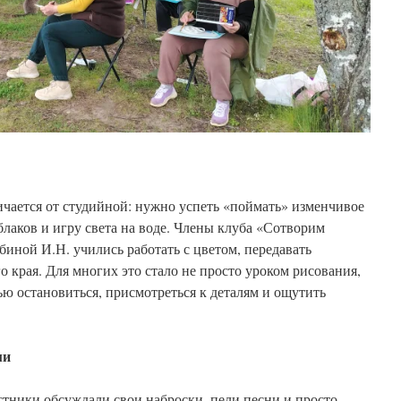
ичается от студийной: нужно успеть «поймать» изменчивое
лаков и игру света на воде. Члены клуба «Сотворим
иной И.Н. учились работать с цветом, передавать
о края. Для многих это стало не просто уроком рисования,
ю остановиться, присмотреться к деталям и ощутить
ми
стники обсуждали свои наброски, пели песни и просто