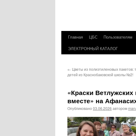
Главная
ЦБС
Пользователям
Перейти
ЭЛЕКТРОННЫЙ КАТАЛОГ
к
содержимому
←
Цветы из полиэтиленовых пакетов: 
детей из Краснобаковской школы №2!
«Краски Ветлужских 
вместе» на Афанаси
Опубликовано
03.06.2026
автором
man