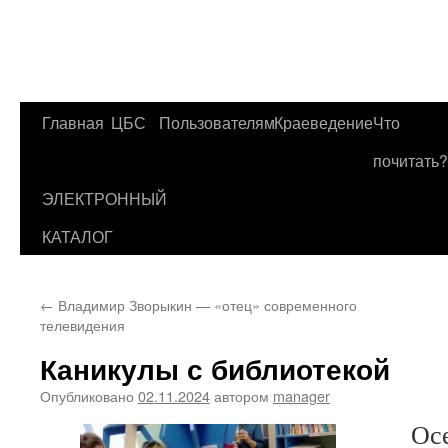
Главная
ЦБС
Пользователям
Краеведение
Что
Перейти
почитать?
к
ЭЛЕКТРОННЫЙ
содержимому
КАТАЛОГ
←
Владимир Зворыкин — «отец» современного
телевидения
Каникулы с библиотекой
Опубликовано
02.11.2024
автором
manager
Осенн