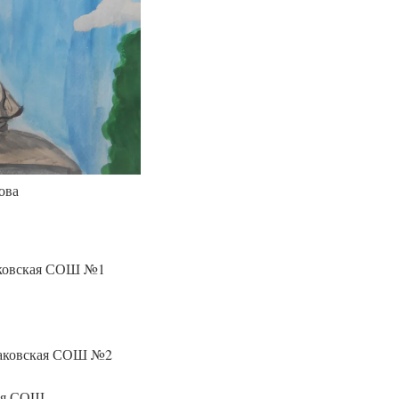
ова
аковская СОШ №1
баковская СОШ №2
ая СОШ