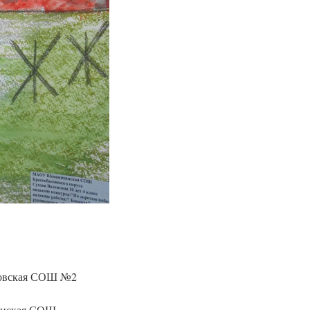
ковская СОШ №2
инская СОШ