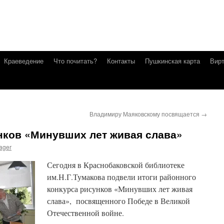
Краеведение
Что почитать?
Контакты
Пушкинская карта
Вирт
Владимиру Маяковскому посвящается
→
нков «Минувших лет живая слава»
ager
Сегодня в Краснобаковской библиотеке
им.Н.Г.Тумакова подвели итоги районного
конкурса рисунков «Минувших лет живая
слава», посвященного Победе в Великой
Отечественной войне.