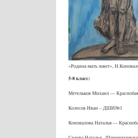
«Родина-мать зовет», Н.Коновал
5-8 класс:
Метельков Михаил — Красноб
Колесов Иван – ДШИ№1
Коновалова Наталья — Красно
Седова Наталья –Шаманихинск