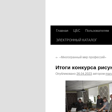
Главная
ЦБС
Пользователям
Перейти
ЭЛЕКТРОННЫЙ КАТАЛОГ
к
содержимому
←
«Многогранный мир профессий»
Итоги конкурса рису
Опубликовано
26.04.2023
автором
man