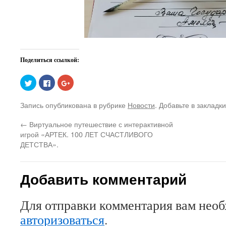
Поделиться ссылкой:
Нажмите,
Нажмите
Нажмите,
чтобы
здесь,
чтобы
поделиться
чтобы
поделиться
на
поделиться
в
Запись опубликована в рубрике
Новости
. Добавьте в закладк
Twitter
контентом
Google+
(Открывается
на
(Открывается
в
Facebook.
в
←
Виртуальное путешествие с интерактивной
новом
(Открывается
новом
окне)
в
окне)
игрой «АРТЕК. 100 ЛЕТ СЧАСТЛИВОГО
новом
окне)
ДЕТСТВА».
Добавить комментарий
Для отправки комментария вам нео
авторизоваться
.