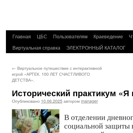
Главная
ЦБС
Пользователям
Краеведение
Ч
Перейти
Виртуальная справка
ЭЛЕКТРОННЫЙ КАТАЛОГ
к
содержимому
←
Виртуальное путешествие с интерактивной
игрой «АРТЕК. 100 ЛЕТ СЧАСТЛИВОГО
ДЕТСТВА».
Исторический практикум «Я
Опубликовано
10.06.2025
автором
manager
В отделении дневно
социальной защиты 