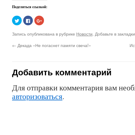
Поделиться ссылкой:
Нажмите,
Нажмите
Нажмите,
чтобы
здесь,
чтобы
поделиться
чтобы
поделиться
на
поделиться
в
Запись опубликована в рубрике
Новости
. Добавьте в закладк
Twitter
контентом
Google+
(Открывается
на
(Открывается
в
Facebook.
в
←
Декада «Не погаснет памяти свеча!»
Ис
новом
(Открывается
новом
окне)
в
окне)
новом
окне)
Добавить комментарий
Для отправки комментария вам нео
авторизоваться
.