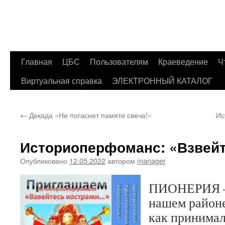
Главная
ЦБС
Пользователям
Краеведение
Ч
Перейти
Виртуальная справка
ЭЛЕКТРОННЫЙ КАТАЛОГ
к
содержимому
←
Декада «Не погаснет памяти свеча!»
Ис
Историоперфоманс: «Взвейт
Опубликовано
12.05.2022
автором
manager
ПИОНЕРИЯ — 
нашем районе
как принимал