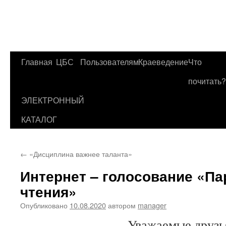
Главная
ЦБС
Пользователям
Краеведение
Что
Перейти
почитать?
к
ЭЛЕКТРОННЫЙ
содержимому
КАТАЛОГ
←
«Дисциплина важнее таланта»
Интернет – голосование «П
чтения»
Опубликовано
10.08.2020
автором
manager
Уважаемые друзь