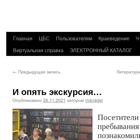
Главная
ЦБС
Пользователям
Краеведение
Ч
Перейти
Виртуальная справка
ЭЛЕКТРОННЫЙ КАТАЛОГ
к
содержимому
←
Предыдущая запись
Литературн
И опять экскурсия…
Опубликовано
26.11.2021
автором
manager
Посетители
пребывани
познакомили