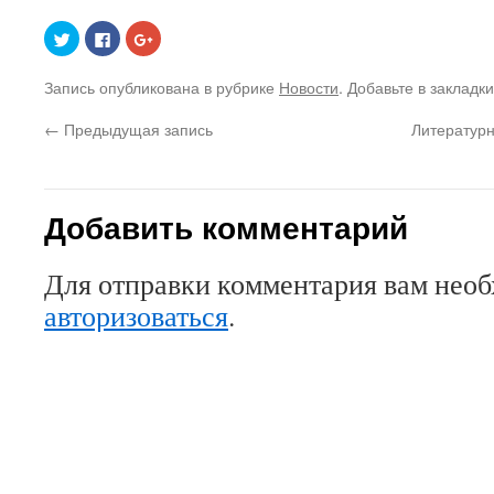
Нажмите,
Нажмите
Нажмите,
чтобы
здесь,
чтобы
поделиться
чтобы
поделиться
на
поделиться
в
Запись опубликована в рубрике
Новости
. Добавьте в закладк
Twitter
контентом
Google+
(Открывается
на
(Открывается
в
Facebook.
в
←
Предыдущая запись
Литературн
новом
(Открывается
новом
окне)
в
окне)
новом
окне)
Добавить комментарий
Для отправки комментария вам нео
авторизоваться
.