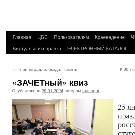
Главная
ЦБС
Пользователям
Краеведение
Ч
Перейти
Виртуальная справка
ЭЛЕКТРОННЫЙ КАТАЛОГ
к
содержимому
←
«Ленинград. Блокада. Память»
К 80-л
«ЗАЧЕТный» квиз
Опубликовано
29.01.2024
автором
manager
25 я
праз
росс
студ