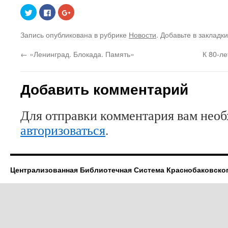
Нажмите,
Нажмите
Нажмите,
чтобы
здесь,
чтобы
поделиться
чтобы
поделиться
на
поделиться
в
Запись опубликована в рубрике
Новости
. Добавьте в закладк
Twitter
контентом
Google+
(Открывается
на
(Открывается
в
Facebook.
в
←
«Ленинград. Блокада. Память»
К 80-л
новом
(Открывается
новом
окне)
в
окне)
новом
окне)
Добавить комментарий
Для отправки комментария вам нео
авторизоваться
.
Централизованная Библиотечная Система Краснобаковско