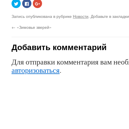
Нажмите,
Нажмите
Нажмите,
чтобы
здесь,
чтобы
поделиться
чтобы
поделиться
на
поделиться
в
Запись опубликована в рубрике
Новости
. Добавьте в закладк
Twitter
контентом
Google+
(Открывается
на
(Открывается
в
Facebook.
в
←
«Зимовье зверей»
новом
(Открывается
новом
окне)
в
окне)
новом
окне)
Добавить комментарий
Для отправки комментария вам нео
авторизоваться
.