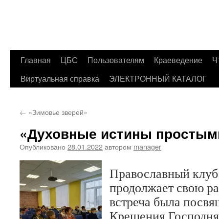
Главная
ЦБС
Пользователям
Краеведение
Ч
Перейти
Виртуальная справка
ЭЛЕКТРОННЫЙ КАТАЛОГ
к
содержимому
←
«Зимовье зверей»
«Духовные истины простым
Опубликовано
28.01.2022
автором
manager
Православный клуб
продолжает свою ра
встреча была посвя
Крещения Господня