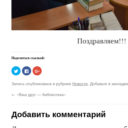
Поздравляем!!
Поделиться ссылкой:
Нажмите,
Нажмите
Нажмите,
чтобы
здесь,
чтобы
поделиться
чтобы
поделиться
на
поделиться
в
Запись опубликована в рубрике
Новости
. Добавьте в закладк
Twitter
контентом
Google+
(Открывается
на
(Открывается
в
Facebook.
в
←
«Ваш друг — библиотека»
новом
(Открывается
новом
окне)
в
окне)
новом
окне)
Добавить комментарий