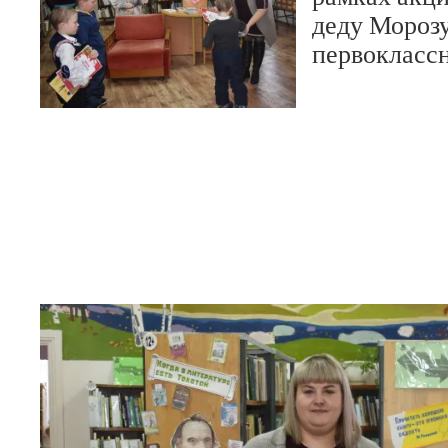
деду Мороз
первокласс