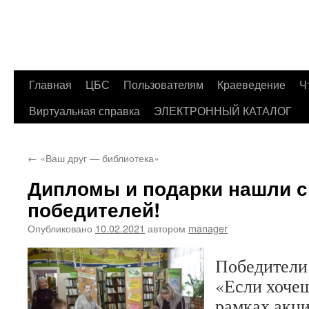
Главная
ЦБС
Пользователям
Краеведение
Ч
Перейти
Виртуальная справка
ЭЛЕКТРОННЫЙ КАТАЛОГ
к
содержимому
←
«Ваш друг — библиотека»
Дипломы и подарки нашли с
победителей!
Опубликовано
10.02.2021
автором
manager
Победители
«Если хочеш
рамках акц