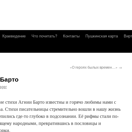
Краеведение
Что почитать?
Контакты
Пушкинская карта
Вирт
«О героях былых времен…»
→
 Барто
ager
ие стихи Агнии Барто известны и горячо любимы нами с
ва. Стихи писательницы стремительно вошли в нашу жизнь
епились где-то глубоко в подсознании. Её рифмы стали по-
ящему народными, превратившись в пословицы и
орки.