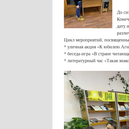
До си
Конеч
дату 
разли
Цикл мероприятий, посвященный
* уличная акция «К юбилею Агн
* беседа-игра «В стране читающ
* литературный час «Такая знак