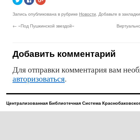
чтобы
здесь,
чтобы
поделиться
чтобы
поделиться
на
поделиться
в
Запись опубликована в рубрике
Новости
. Добавьте в закладк
Twitter
контентом
Google+
(Открывается
на
(Открывается
в
Facebook.
в
←
«Под Пушкинской звездой»
Виртуально
новом
(Открывается
новом
окне)
в
окне)
новом
окне)
Добавить комментарий
Для отправки комментария вам нео
авторизоваться
.
Централизованная Библиотечная Система Краснобаковско