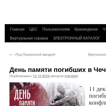
Главная
ЦБС
Пользователям
Краеведение
Ч
Перейти
Виртуальная справка
ЭЛЕКТРОННЫЙ КАТАЛОГ
к
содержимому
←
«Под Пушкинской звездой»
Виртуально
День памяти погибших в Че
Опубликовано
12.12.2024
автором
manager
11 де
погиб
конфли