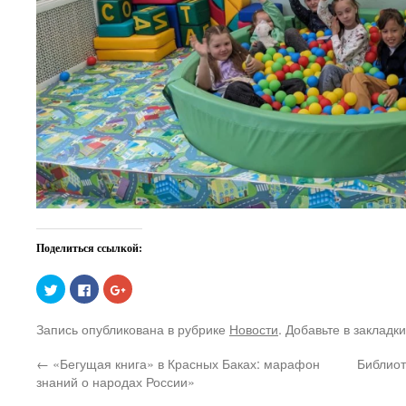
Поделиться ссылкой:
Нажмите,
Нажмите
Нажмите,
чтобы
здесь,
чтобы
поделиться
чтобы
поделиться
на
поделиться
в
Запись опубликована в рубрике
Новости
. Добавьте в закладк
Twitter
контентом
Google+
(Открывается
на
(Открывается
в
Facebook.
в
←
«Бегущая книга» в Красных Баках: марафон
Библиот
новом
(Открывается
новом
окне)
в
окне)
знаний о народах России»
новом
окне)