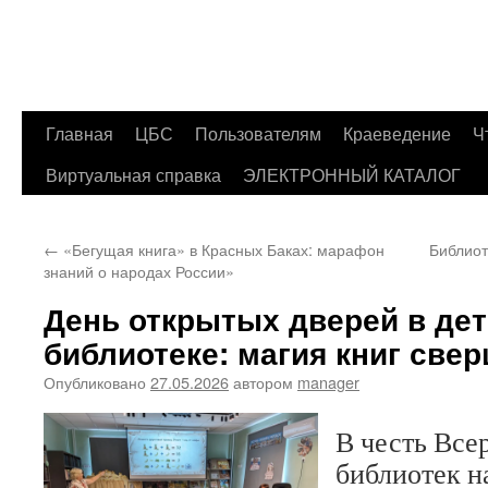
Главная
ЦБС
Пользователям
Краеведение
Ч
Перейти
Виртуальная справка
ЭЛЕКТРОННЫЙ КАТАЛОГ
к
содержимому
←
«Бегущая книга» в Красных Баках: марафон
Библиот
знаний о народах России»
День открытых дверей в де
библиотеке: магия книг све
Опубликовано
27.05.2026
автором
manager
В честь Все
библиотек 