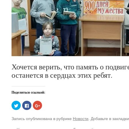
Хочется верить, что память о подви
останется в сердцах этих ребят.
Поделиться ссылкой:
Нажмите,
Нажмите
Нажмите,
чтобы
здесь,
чтобы
поделиться
чтобы
поделиться
на
поделиться
в
Запись опубликована в рубрике
Новости
. Добавьте в закладк
Twitter
контентом
Google+
(Открывается
на
(Открывается
в
Facebook.
в
новом
(Открывается
новом