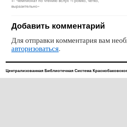
←
Чемпионат по чтению вслух «Громко, чётко,
окне)
в
окне)
выразительно»
новом
окне)
Добавить комментарий
Для отправки комментария вам нео
авторизоваться
.
Централизованная Библиотечная Система Краснобаковско