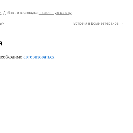
и
. Добавьте в закладки
постоянную ссылку
.
аук
Встреча в Доме ветеранов
→
й
 необходимо
авторизоваться
.