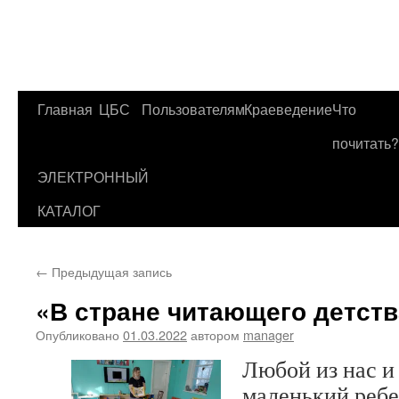
Главная
ЦБС
Пользователям
Краеведение
Что
Перейти
почитать?
к
ЭЛЕКТРОННЫЙ
содержимому
КАТАЛОГ
←
Предыдущая запись
«В стране читающего детств
Опубликовано
01.03.2022
автором
manager
Любой из нас и
маленький ребе