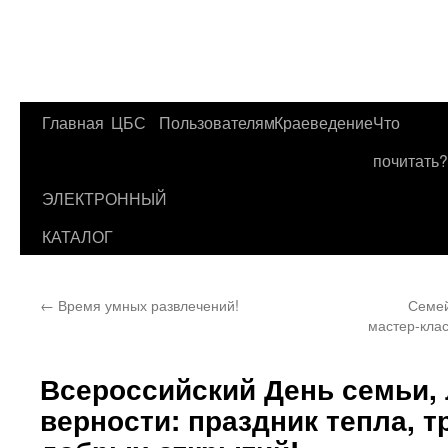
Главная
ЦБС
Пользователям
Краеведение
Что
Перейти
почитать?
к
ЭЛЕКТРОННЫЙ
содержимому
КАТАЛОГ
←
Время умных развлечений!
Семей
мастер-клас
Всероссийский День семьи,
верности: праздник тепла, т