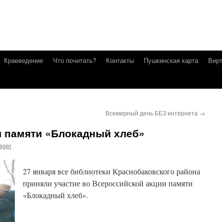
Краеведение
Что почитать?
Контакты
Пушкинская карта
Вирт
Всемирный день БЕЗ интернета
→
я памяти «Блокадный хлеб»
ager
27 января все библиотеки Краснобаковского района
приняли участие во Всероссийской акции памяти
«Блокадный хлеб».