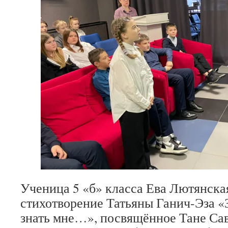
Ученица 5 «б» класса Ева Лютянска
стихотворение Татьяны Ганич-Эза «З
знать мне…», посвящённое Тане Са