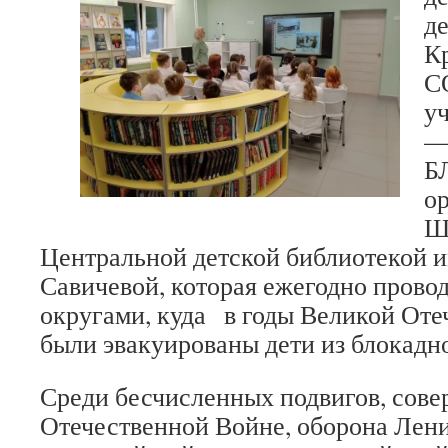
де
К
С
у
—
Б
о
Ш
Центральной детской библиотекой 
Савичевой, которая ежегодно провод
округами, куда в годы Великой От
были эвакуированы дети из блокадн
Среди бесчисленных подвигов, сов
Отечественной Войне, оборона Лен