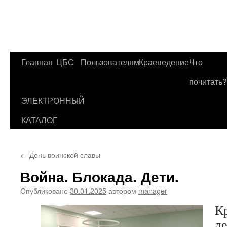
Главная
ЦБС
Пользователям
Краеведение
Что
Перейти
почитать?
к
ЭЛЕКТРОННЫЙ
содержимому
КАТАЛОГ
←
День воинской славы
Война. Блокада. Дети.
Опубликовано
30.01.2025
автором
manager
К
д