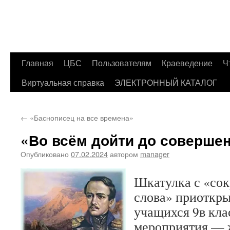
Главная
ЦБС
Пользователям
Краеведение
Ч
Перейти
Виртуальная справка
ЭЛЕКТРОННЫЙ КАТАЛОГ
к
содержимому
←
«Баснописец на все времена»
«Во всём дойти до соверше
Опубликовано
07.02.2024
автором
manager
Шкатулка с «со
слова» приоткры
учащихся 9в кл
мероприятия — ж