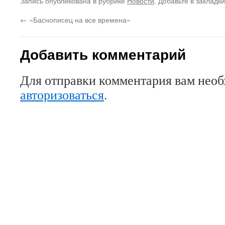
Запись опубликована в рубрике
Новости
. Добавьте в закладк
Twitter
контентом
Google+
(Открывается
на
(Открывается
в
Facebook.
в
←
«Баснописец на все времена»
новом
(Открывается
новом
окне)
в
окне)
новом
окне)
Добавить комментарий
Для отправки комментария вам нео
авторизоваться
.