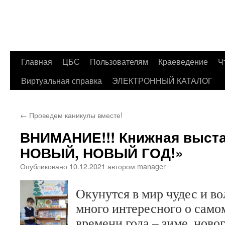
Главная
ЦБС
Пользователям
Краеведение
Ч
Перейти
Виртуальная справка
ЭЛЕКТРОННЫЙ КАТАЛОГ
к
содержимому
←
Проведем каникулы вместе!
ВНИМАНИЕ!!! Книжная выст
НОВЫЙ, НОВЫЙ ГОД!»
Опубликовано
10.12.2021
автором
manager
Окунутся в мир чудес и во
много интересного о сам
времени года – зиме, ново