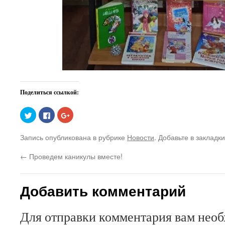
Поделиться ссылкой:
Нажмите,
Нажмите
Нажмите,
чтобы
здесь,
чтобы
поделиться
чтобы
поделиться
на
поделиться
в
Запись опубликована в рубрике
Новости
. Добавьте в закладк
Twitter
контентом
Google+
(Открывается
на
(Открывается
в
Facebook.
в
←
Проведем каникулы вместе!
новом
(Открывается
новом
окне)
в
окне)
новом
окне)
Добавить комментарий
Для отправки комментария вам нео