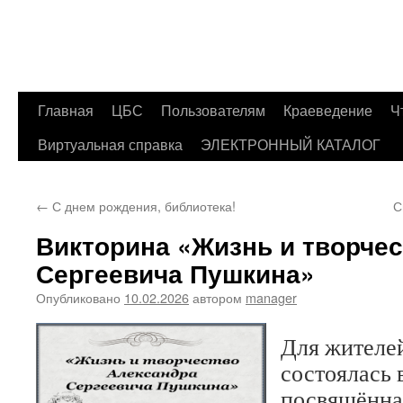
Главная
ЦБС
Пользователям
Краеведение
Ч
Перейти
Виртуальная справка
ЭЛЕКТРОННЫЙ КАТАЛОГ
к
содержимому
←
С днем рождения, библиотека!
С
Викторина «Жизнь и творче
Сергеевича Пушкина»
Опубликовано
10.02.2026
автором
manager
Для жителе
состоялась 
посвящённа