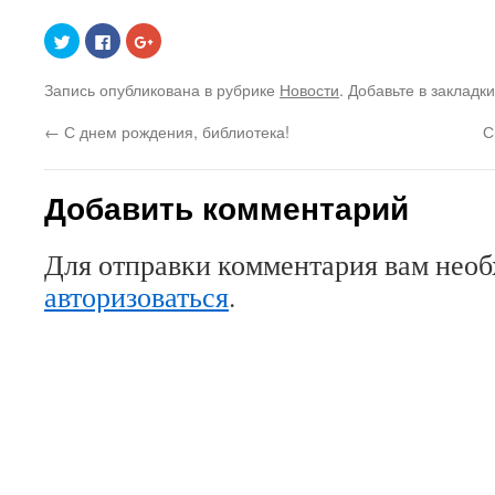
Нажмите,
Нажмите
Нажмите,
чтобы
здесь,
чтобы
поделиться
чтобы
поделиться
на
поделиться
в
Запись опубликована в рубрике
Новости
. Добавьте в закладк
Twitter
контентом
Google+
(Открывается
на
(Открывается
в
Facebook.
в
←
С днем рождения, библиотека!
С
новом
(Открывается
новом
окне)
в
окне)
новом
окне)
Добавить комментарий
Для отправки комментария вам нео
авторизоваться
.