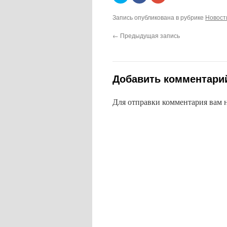
поделиться
чтобы
поделиться
на
поделиться
в
Запись опубликована в рубрике
Новост
Twitter
контентом
Google+
(Открывается
на
(Открывается
в
Facebook.
в
←
Предыдущая запись
новом
(Открывается
новом
окне)
в
окне)
новом
окне)
Добавить комментари
Для отправки комментария вам