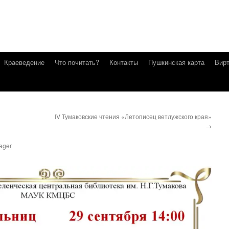
Краеведение
Что почитать?
Контакты
Пушкинская карта
Вирт
IV Тумаковские чтения «Летописец ветлужского края»
→
ager