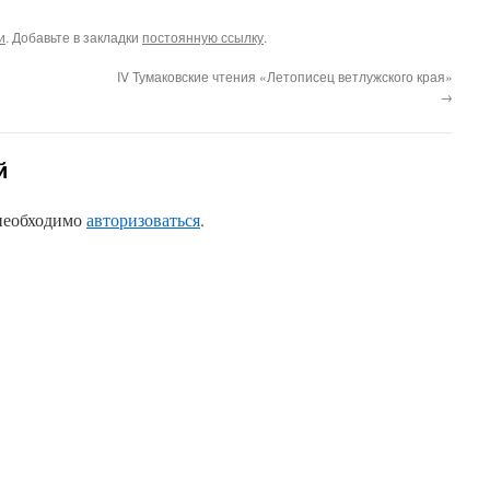
и
. Добавьте в закладки
постоянную ссылку
.
IV Тумаковские чтения «Летописец ветлужского края»
→
й
 необходимо
авторизоваться
.