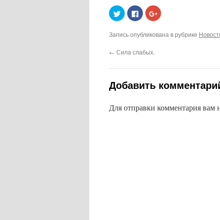
Нажмите,
Нажмите
Нажмите,
чтобы
здесь,
чтобы
поделиться
чтобы
поделиться
на
поделиться
в
Запись опубликована в рубрике
Новост
Twitter
контентом
Google+
(Открывается
на
(Открывается
в
Facebook.
в
←
Сила слабых.
новом
(Открывается
новом
окне)
в
окне)
новом
окне)
Добавить комментари
Для отправки комментария вам