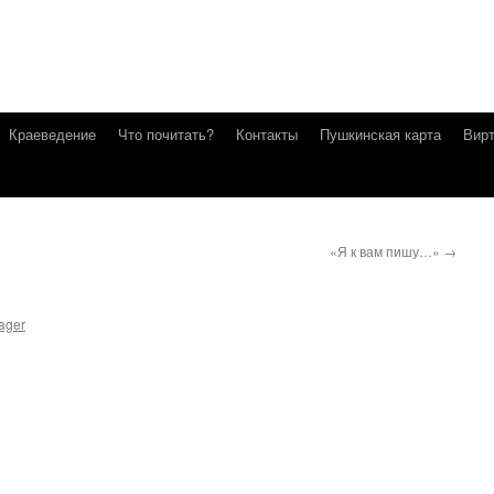
Краеведение
Что почитать?
Контакты
Пушкинская карта
Вирт
«Я к вам пишу…»
→
ager