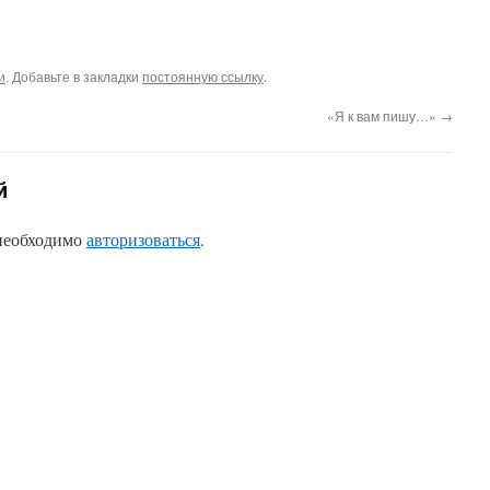
и
. Добавьте в закладки
постоянную ссылку
.
«Я к вам пишу…»
→
й
 необходимо
авторизоваться
.