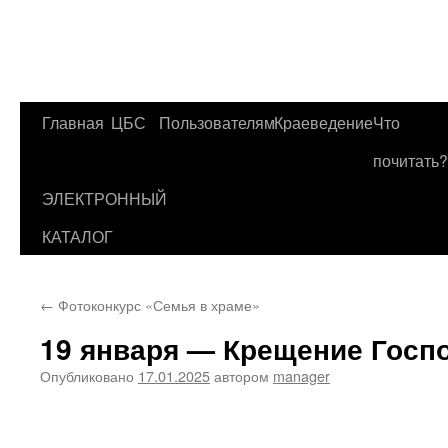
Главная
ЦБС
Пользователям
Краеведение
Что
Перейти
почитать?
к
ЭЛЕКТРОННЫЙ
содержимому
КАТАЛОГ
←
Фотоконкурс «Семья в храме»
19 января — Крещение Госп
Опубликовано
17.01.2025
автором
manager