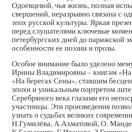
Одоевцевой, чья жизнь, полная исп
свершений, неразрывно связана с од
эпох русской культуры. Яркая презе
перед слушателями ключевые момен
петербургских дней до парижской э
особенности ее поэзии и прозы.
Особое внимание было уделено мем
Ирины Владимировны – книгам «На 
«На берегах Сены», ставшим бесце
эпохи и уникальным портретом лите
Серебряного века глазами его непо
участницы. Эти произведения позво
узнать о судьбах великих современ
Н.Гумилёва, А.Ахматовой, О. Манд
К.Бальмонта, Г.Иванова, З.Гиппиус,