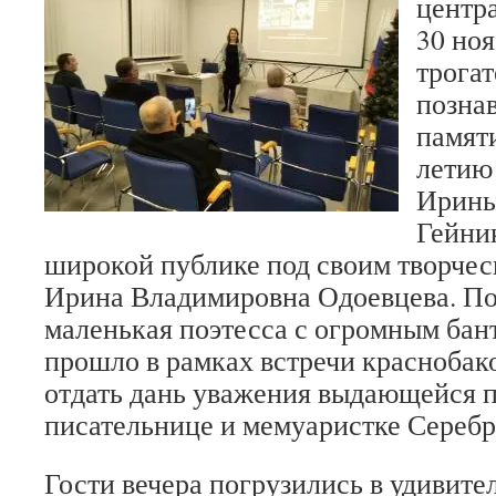
центр
30 ноя
трога
позна
памят
летию
Ирины
Гейник
широкой публике под своим творче
Ирина Владимировна Одоевцева. По
маленькая поэтесса с огромным бан
прошло в рамках встречи краснобак
отдать дань уважения выдающейся п
писательнице и мемуаристке Серебр
Гости вечера погрузились в удивит