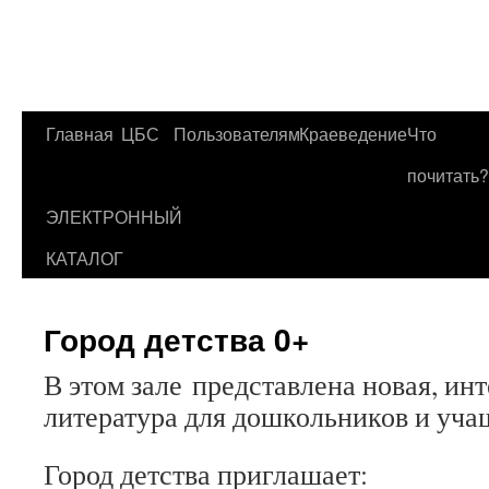
Главная
ЦБС
Пользователям
Краеведение
Что
Перейти
почитать?
к
ЭЛЕКТРОННЫЙ
содержимому
КАТАЛОГ
Город детства 0+
В этом зале представлена новая, инт
литература для дошкольников и уча
Город детства приглашает: