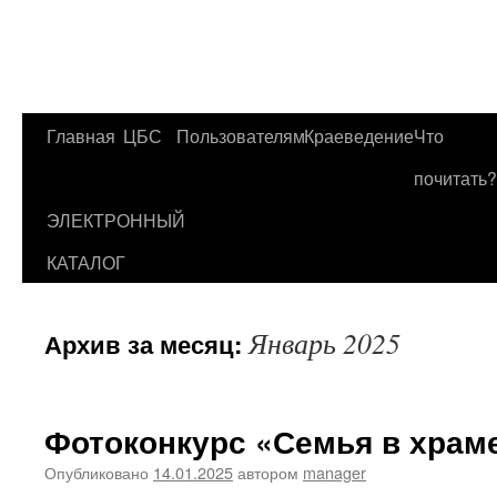
Главная
ЦБС
Пользователям
Краеведение
Что
Перейти
почитать?
к
ЭЛЕКТРОННЫЙ
содержимому
КАТАЛОГ
Январь 2025
Архив за месяц:
Фотоконкурс «Семья в храм
Опубликовано
14.01.2025
автором
manager