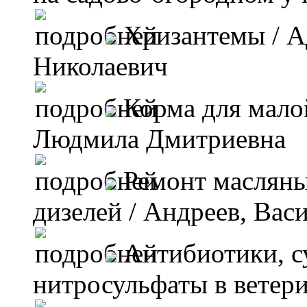
Хризантемы
/ А
Николаевич
Корма для мал
Людмила Дмитриевна
Ремонт масляны
дизелей
/ Андреев, Вас
Антибиотики, 
нитросульфаты в ветер