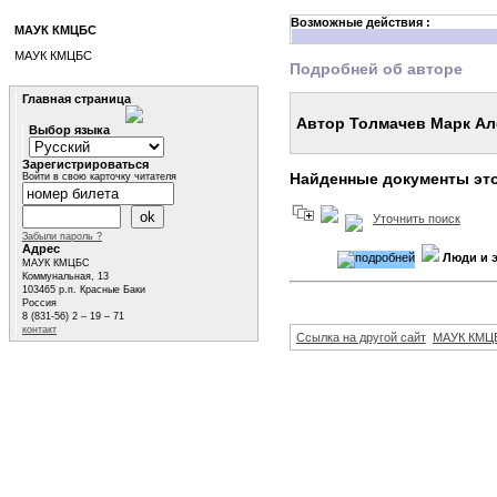
Возможные действия :
МАУК КМЦБС
МАУК КМЦБС
Подробней об авторе
Главная страница
Автор Толмачев Марк Ал
Выбор языка
Зарегистрироваться
Найденные документы это
Войти в свою карточку читателя
Уточнить поиск
Забыли пароль ?
Адрес
Люди и э
МАУК КМЦБС
Коммунальная, 13
103465 р.п. Красные Баки
Россия
8 (831-56) 2 – 19 – 71
контакт
Ссылка на другой сайт
МАУК КМЦ