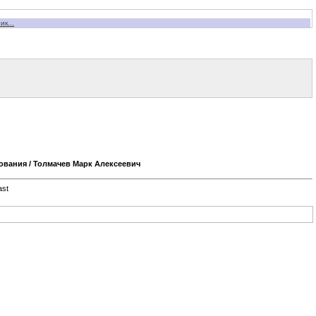
к...
вования
/ Толмачев Марк Алексеевич