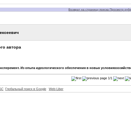
Возврат на страницу поиска Просмотр рубри
ексеевич
го автора
ксперемент. Из опыта идеологического обеспечения в новых условияххозяйст
page 1/1
БС
Глобальный поиск в Google
Web-Liber