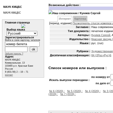
Возможные действия :
МАУК КМЦБС
МАУК КМЦБС
Наш современник
/ Куняев Сергей
Интернет
Карточка
Главная страница
[период. издание]
Посмотреть список номеров 
Заглавие :
Наш современник
Выбор языка
Тип документа :
печатное издани
Авторы :
Куняев Сергей
, 
Зарегистрироваться
Издательство :
Красная звезда 
Войти в свою карточку читателя
Языки :
рус. (
rus
)
Рубрики :
Художественная
Забыли пароль ?
Десятичная классификация :
84 (2Рос=Рус)6
Адрес
МАУК КМЦБС
Коммунальная, 13
103465 р.п. Красные Баки
Список номеров или выпусков :
Россия
8 (831-56) 2 – 19 – 71
контакт
по номеру от
Искать выпуски периодики :
по дате от
№ 6 (2020)
;
№ 5 (2020)
;
№ 4 (2020)
;
№ 3 (2
(2019)
;
№ 7 (2019)
;