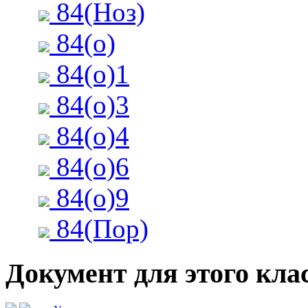
84(Ноз)
84(о)
84(о)1
84(о)3
84(о)4
84(о)6
84(о)9
84(Пор)
Документ для этого клас