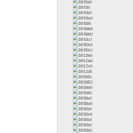
84(4Хор)
84(4Че)
84(4Чех)
84(4Чеш)
84(4Шв)
84(4Шва)
84(4Шве)
84(4Эст)
84(4Юго)
84(4Югс)
84(5 Кир)
84(5 Пак)
84(5 Тур)
84(5 Узб)
84(5Абх)
84(5АВС)
84(5Арм)
84(5Афг)
84(5Вье)
84(5Вью)
84(5Изр)
84(5Инд)
84(5Инз)
84(5Ирк)
84(5Ирн)