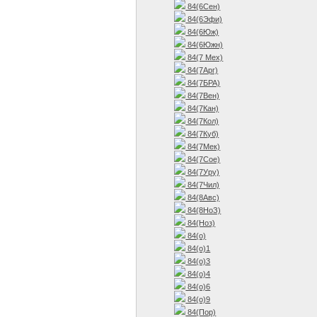
84(6Сен)
84(6Эфи)
84(6Юж)
84(6Южн)
84(7 Мех)
84(7Арг)
84(7БРА)
84(7Вен)
84(7Кан)
84(7Кол)
84(7Куб)
84(7Мек)
84(7Сое)
84(7Уру)
84(7Чил)
84(8Авс)
84(8НоЗ)
84(Ноз)
84(о)
84(о)1
84(о)3
84(о)4
84(о)6
84(о)9
84(Пор)