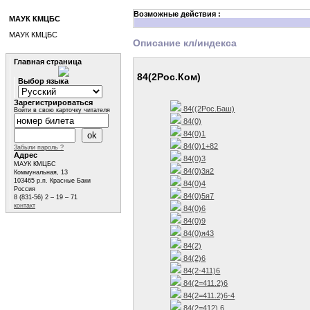
Возможные действия :
МАУК КМЦБС
МАУК КМЦБС
Описание кл/индекса
Главная страница
84(2Рос.Ком)
Выбор языка
Зарегистрироваться
84((2Рос.Баш)
Войти в свою карточку читателя
84(0)
84(0)1
84(0)1+82
Забыли пароль ?
Адрес
84(0)3
МАУК КМЦБС
84(0)3я2
Коммунальная, 13
103465 р.п. Красные Баки
84(0)4
Россия
84(0)5я7
8 (831-56) 2 – 19 – 71
контакт
84(0)6
84(0)9
84(0)я43
84(2)
84(2)6
84(2-411)6
84(2=411.2)6
84(2=411.2)6-4
84(2=412) 6