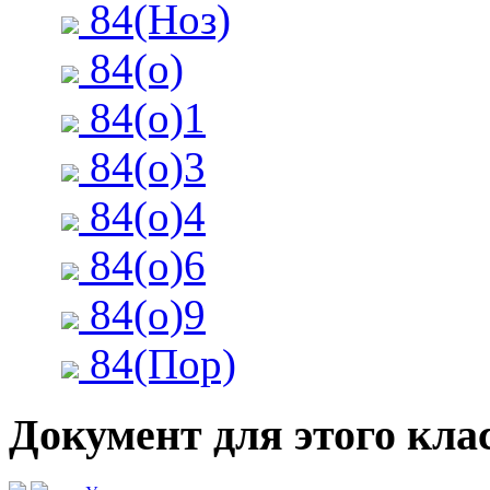
84(Ноз)
84(о)
84(о)1
84(о)3
84(о)4
84(о)6
84(о)9
84(Пор)
Документ для этого клас