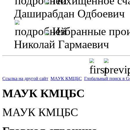
Похищенное сч
Даширабдан Одбоевич
Избранные произ
Николай Гармаевич
p
Ссылка на другой сайт
МАУК КМЦБС
Глобальный поиск в G
МАУК КМЦБС
МАУК КМЦБС