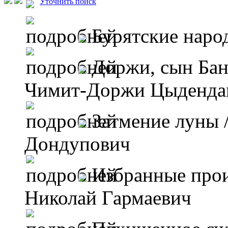
Уточнить поиск
Бурятские наро
Доржи, сын Бан
Чимит-Доржи Цыденда
Затмение луны
Дондупович
Избранные произ
Николай Гармаевич