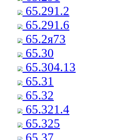
65.291.2
65.291.6
65.2я73
65.30
65.304.13
65.31
65.32
65.321.4
65.325
65.37