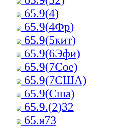
65.9(4)
65.9(4Фр)
65.9(5кит)
65.9(6Эфи)
65.9(7Сое)
65.9(7США)
65.9(Сша)
65.9.(2)32
65.я73