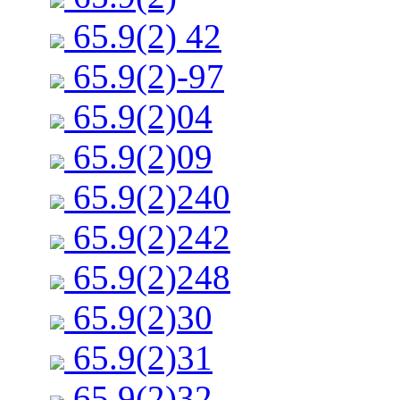
65.9(2) 42
65.9(2)-97
65.9(2)04
65.9(2)09
65.9(2)240
65.9(2)242
65.9(2)248
65.9(2)30
65.9(2)31
65.9(2)32