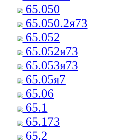
65.050
65.050.2я73
65.052
65.052я73
65.053я73
65.05я7
65.06
65.1
65.173
65.2