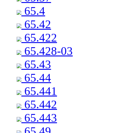
65.4
65.42
65.422
65.428-03
65.43
65.44
65.441
65.442
65.443
65.49