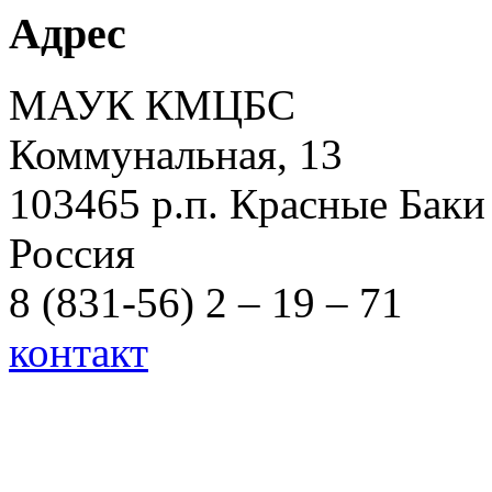
Адрес
МАУК КМЦБС
Коммунальная, 13
103465 р.п. Красные Баки
Россия
8 (831-56) 2 – 19 – 71
контакт