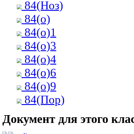
84(Ноз)
84(о)
84(о)1
84(о)3
84(о)4
84(о)6
84(о)9
84(Пор)
Документ для этого клас