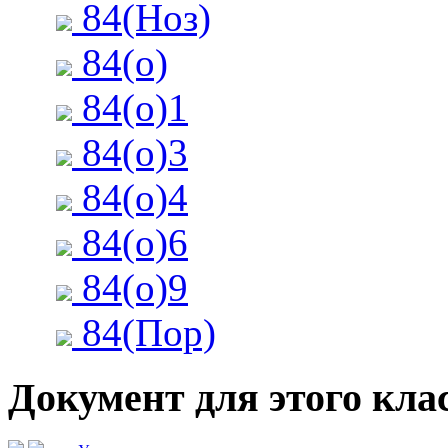
84(Ноз)
84(о)
84(о)1
84(о)3
84(о)4
84(о)6
84(о)9
84(Пор)
Документ для этого клас