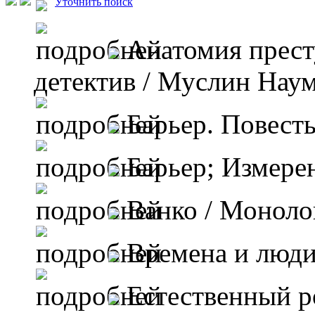
Уточнить поиск
Анатомия прест
детектив
/ Муслин Нау
Барьер. Повест
Барьер; Измере
Ванко
/ Моноло
Времена и люд
Естественный 