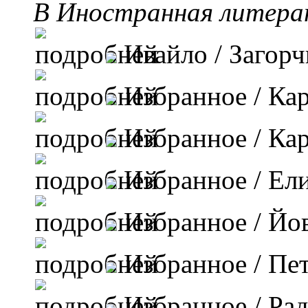
B Иностранная литерат
Ивайло
/ Загор
Избранное
/ Ка
Избранное
/ Ка
Избранное
/ Ел
Избранное
/ Йо
Избранное
/ Пе
Избранное
/ Ра