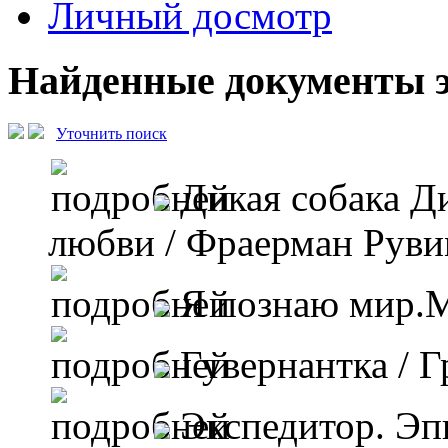
Личный досмотр
Найденные документы э
Уточнить поиск
Дикая собака Д
любви
/ Фраерман Руви
Я познаю мир.
Гувернантка
/ Г
Экспедитор. Э