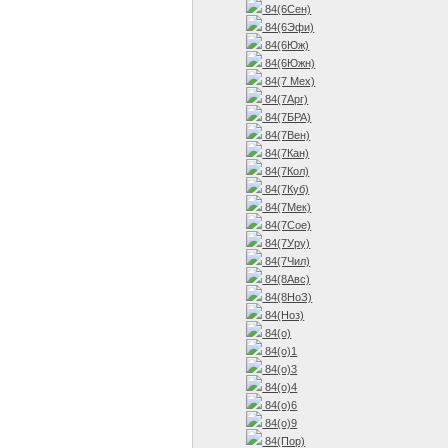
84(6Сен)
84(6Эфи)
84(6Юж)
84(6Южн)
84(7 Мех)
84(7Арг)
84(7БРА)
84(7Вен)
84(7Кан)
84(7Кол)
84(7Куб)
84(7Мек)
84(7Сое)
84(7Уру)
84(7Чил)
84(8Авс)
84(8НоЗ)
84(Ноз)
84(о)
84(о)1
84(о)3
84(о)4
84(о)6
84(о)9
84(Пор)