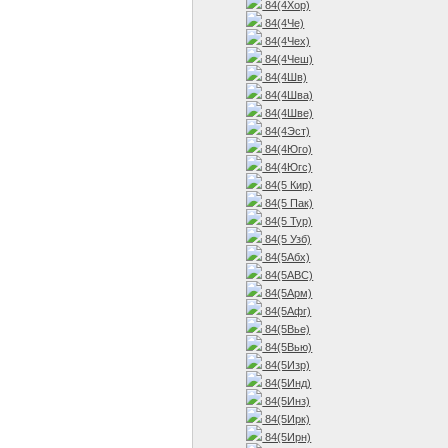
84(4Хор)
84(4Че)
84(4Чех)
84(4Чеш)
84(4Шв)
84(4Шва)
84(4Шве)
84(4Эст)
84(4Юго)
84(4Югс)
84(5 Кир)
84(5 Пак)
84(5 Тур)
84(5 Узб)
84(5Абх)
84(5АВС)
84(5Арм)
84(5Афг)
84(5Вье)
84(5Вью)
84(5Изр)
84(5Инд)
84(5Инз)
84(5Ирк)
84(5Ирн)