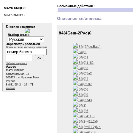
Возможные действия :
МАУК КМЦБС
МАУК КМЦБС
Описание кл/индекса
Главная страница
84(4Беш-2Рус)6
Выбор языка
Зарегистрироваться
84((2Рос.Баш)
Войти в свою карточку читателя
84(0)
84(0)1
84(0)1+82
Забыли пароль ?
Адрес
84(0)3
МАУК КМЦБС
84(0)3я2
Коммунальная, 13
103465 р.п. Красные Баки
84(0)4
Россия
84(0)5я7
8 (831-56) 2 – 19 – 71
контакт
84(0)6
84(0)9
84(0)я43
84(2)
84(2)6
84(2-411)6
84(2=411.2)6
84(2=411.2)6-4
84(2=412) 6